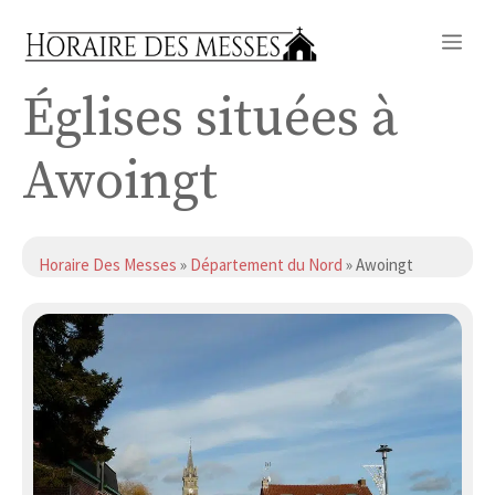
Aller
Me
au
contenu
Églises situées à
Awoingt
Horaire Des Messes
»
Département du Nord
» Awoingt