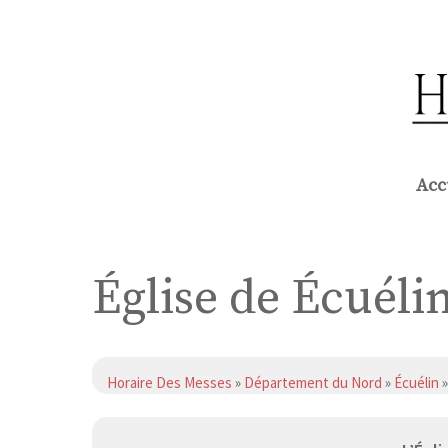
Aller
au
contenu
Acc
Église de Écuéli
Horaire Des Messes
»
Département du Nord
»
Écuélin
»