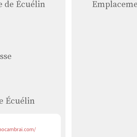
e de Écuélin
Emplacemen
sse
e Écuélin
thocambrai.com/