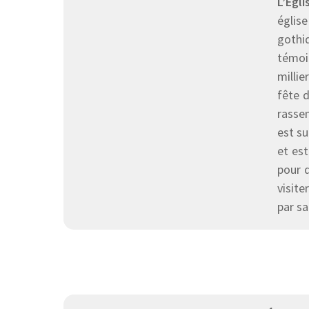
L’Égl
églis
gothi
témoig
millie
fête d
rassem
est su
et es
pour d
visite
par sa