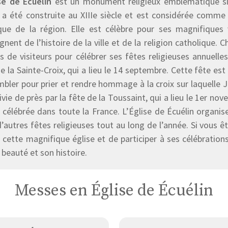
ise de Écuélin
est un monument religieux emblématique situ
e a été construite au XIIIe siècle et est considérée comme
que de la région. Elle est célèbre pour ses magnifiques 
nent de l’histoire de la ville et de la religion catholique. 
rs de visiteurs pour célébrer ses fêtes religieuses annuelle
e la Sainte-Croix, qui a lieu le 14 septembre. Cette fête est 
bler pour prier et rendre hommage à la croix sur laquelle Jé
ivie de près par la fête de la Toussaint, qui a lieu le 1er no
t célébrée dans toute la France. L’Église de Écuélin organ
’autres fêtes religieuses tout au long de l’année. Si vous
r cette magnifique église et de participer à ses célébration
 beauté et son histoire.
Messes en Église de Écuélin