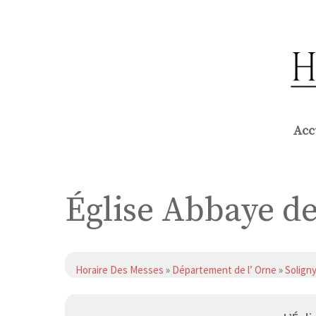
Aller
au
contenu
Acc
Église Abbaye d
Horaire Des Messes
»
Département de l’ Orne
»
Solign