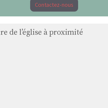
Contactez-nous
e de l’église à proximité
Église
Chapelle
Hôpital
Ehpad
Audelin
Lejeune