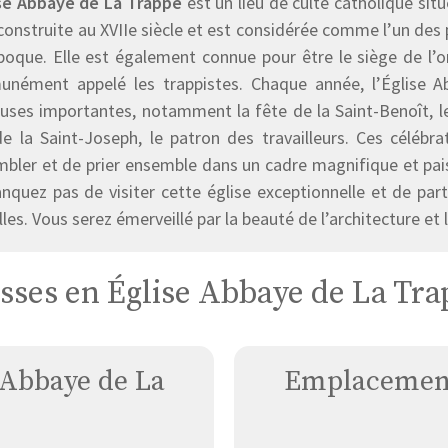
ise Abbaye de La Trappe
est un lieu de culte catholique situ
construite au XVIIe siècle et est considérée comme l’un des 
poque. Elle est également connue pour être le siège de l’or
nément appelé les trappistes. Chaque année, l’Église Ab
euses importantes, notamment la fête de la Saint-Benoît, le 
de la Saint-Joseph, le patron des travailleurs. Ces célébra
bler et de prier ensemble dans un cadre magnifique et pais
quez pas de visiter cette église exceptionnelle et de parti
les. Vous serez émerveillé par la beauté de l’architecture et l
sses en Église Abbaye de La Tra
 Abbaye de La
Emplacement