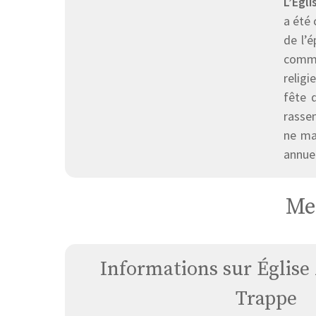
L’Égl
a été 
de l’é
commu
religi
fête 
rassem
ne man
annuel
Me
Informations sur Église
Trappe