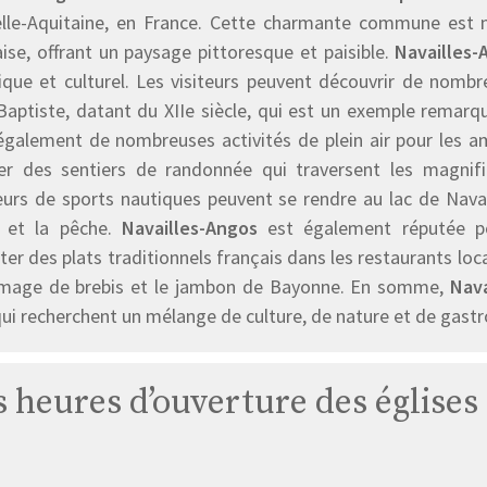
lle-Aquitaine, en France. Cette charmante commune est
ise, offrant un paysage pittoresque et paisible.
Navailles-
ique et culturel. Les visiteurs peuvent découvrir de nombreu
Baptiste, datant du XIIe siècle, qui est un exemple remar
 également de nombreuses activités de plein air pour les 
ter des sentiers de randonnée qui traversent les magnif
urs de sports nautiques peuvent se rendre au lac de Navail
 et la pêche.
Navailles-Angos
est également réputée po
er des plats traditionnels français dans les restaurants loc
omage de brebis et le jambon de Bayonne. En somme,
Nava
qui recherchent un mélange de culture, de nature et de gast
es heures d’ouverture des églises
Église