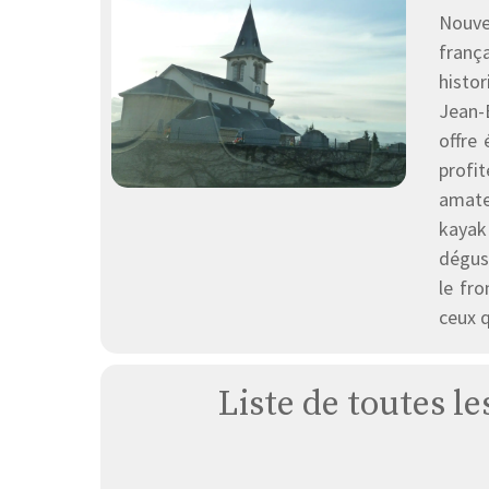
Nouve
frança
histor
Jean-
offre
profi
amate
kayak
dégust
le fr
ceux 
Liste de toutes l