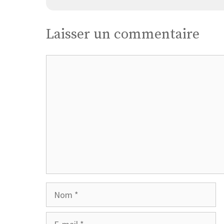
Laisser un commentaire
Commentaire
Nom
E-