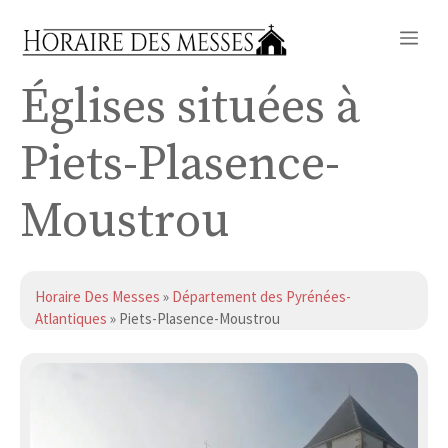
Aller
Me
au
contenu
Églises situées à
Piets-Plasence-
Moustrou
Horaire Des Messes
»
Département des Pyrénées-
Atlantiques
» Piets-Plasence-Moustrou