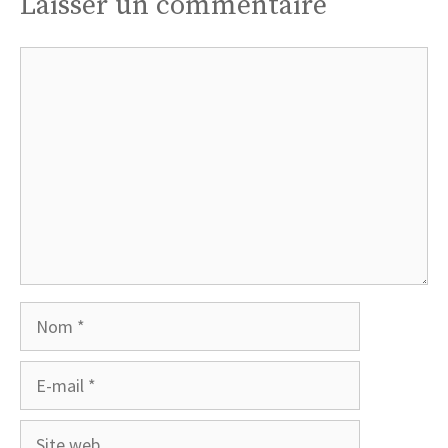
Laisser un commentaire
Commentaire
Nom
E-
mail
Site