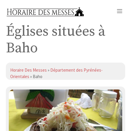
Aller
Me
au
contenu
Églises situées à
Baho
Horaire Des Messes
»
Département des Pyrénées-
Orientales
» Baho