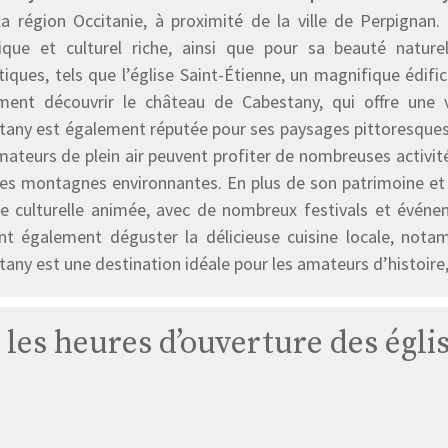
la région Occitanie, à proximité de la ville de Perpigna
rique et culturel riche, ainsi que pour sa beauté natu
tiques, tels que l’église Saint-Étienne, un magnifique édifi
ment découvrir le château de Cabestany, qui offre une v
tany est également réputée pour ses paysages pittoresques, 
mateurs de plein air peuvent profiter de nombreuses activit
les montagnes environnantes. En plus de son patrimoine e
ie culturelle animée, avec de nombreux festivals et événem
nt également déguster la délicieuse cuisine locale, nota
any est une destination idéale pour les amateurs d’histoire,
s les heures d’ouverture des égli
Église
Cabestany