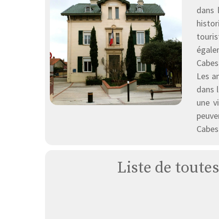
dans 
histo
touris
égale
Cabes
Les a
dans 
une v
peuve
Cabest
Liste de toute