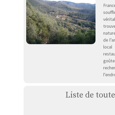
Franc
souffl
vérit
trouv
nature
de l’a
local
resta
goûter
recher
l’endr
Liste de toute