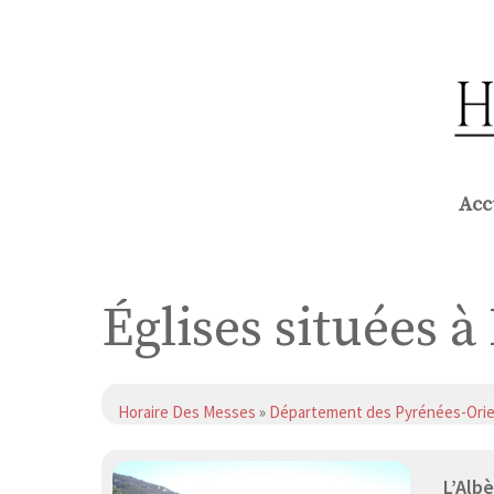
Aller
au
contenu
Acc
Églises situées à
Horaire Des Messes
»
Département des Pyrénées-Orie
L’Alb