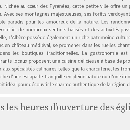
e. Nichée au cœur des Pyrénées, cette petite ville offre un
e. Avec ses montagnes majestueuses, ses forêts verdoyantes 
able paradis pour les amoureux de la nature. Les randonn
eront ici de nombreux sentiers balisés et des activités pas
lle, L’Albère possède également un riche patrimoine culturel
ncien château médiéval, se promener dans les ruelles charma
 dans les boutiques traditionnelles. La gastronomie est
urants locaux proposent une cuisine délicieuse à base de pr
 aux spécialités culinaires telles que la charcuterie, les fr
che d’une escapade tranquille en pleine nature ou d’une imme
oit idéal pour découvrir le charme authentique de la région 
s les heures d’ouverture des égl
Église