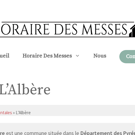
ueil
Horaire Des Messes
Nous
Con
 L’Albère
ntales
» L’Albère
ère
est une commune située dans le
Département des Pyré