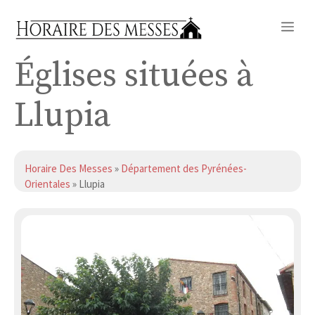
Aller
Me
au
contenu
Églises situées à
Llupia
Horaire Des Messes
»
Département des Pyrénées-
Orientales
» Llupia