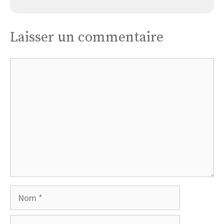
Laisser un commentaire
Commentaire
Nom
E-