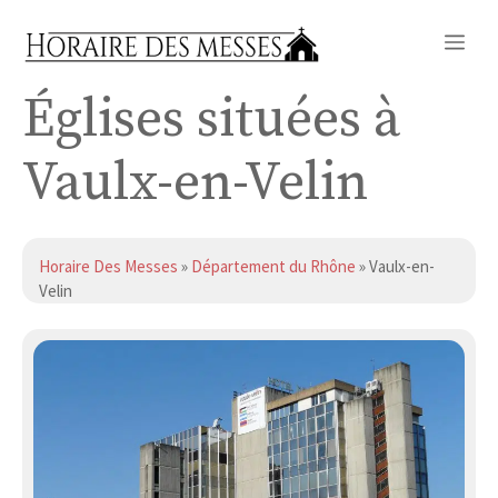
Aller
Me
au
contenu
Églises situées à
Vaulx-en-Velin
Horaire Des Messes
»
Département du Rhône
» Vaulx-en-
Velin