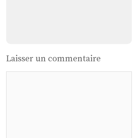
Église Local Paroissial Du Grand Bois
Laisser un commentaire
Commentaire