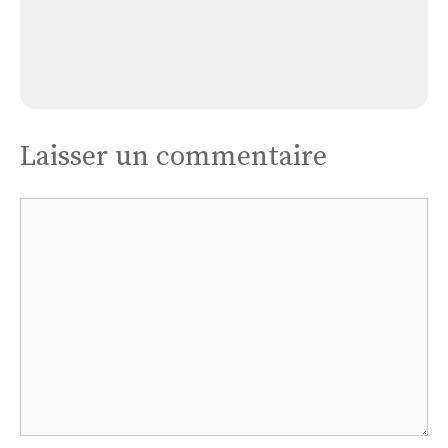
Église de Bissy-la-Mâconnaise
Laisser un commentaire
Commentaire