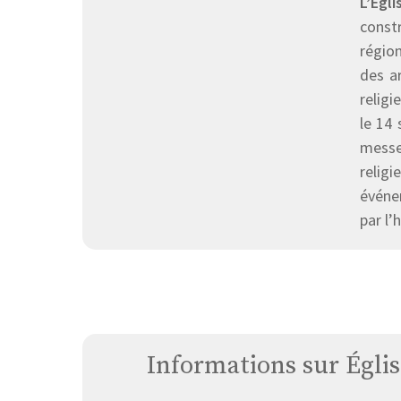
L’Égl
const
région
des ar
religi
le 14 
messe 
relig
événem
par l’
Informations sur Égli