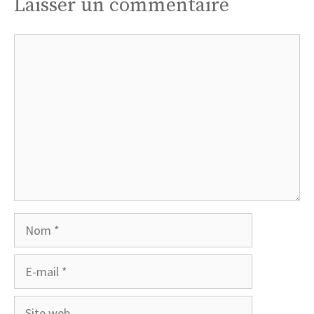
Laisser un commentaire
Commentaire
Nom
E-
mail
Site