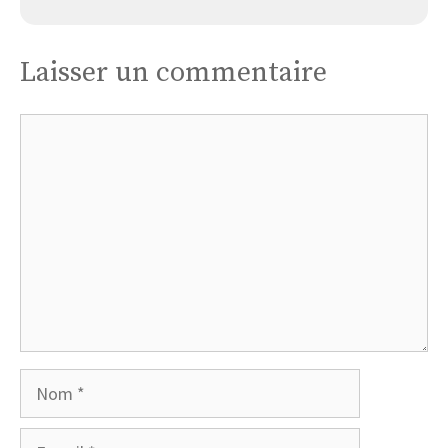
Laisser un commentaire
Commentaire
Nom
E-