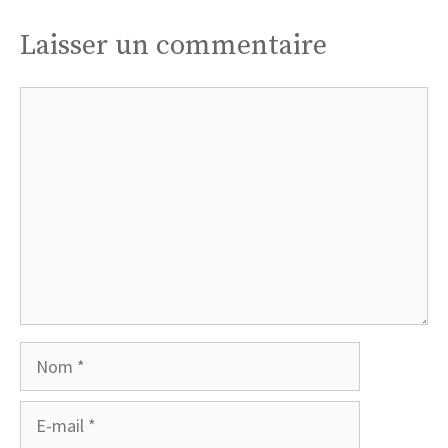
Laisser un commentaire
Commentaire
Nom
E-
mail