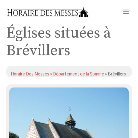
Aller
Me
au
contenu
Églises situées à
Brévillers
Horaire Des Messes
»
Département de la Somme
» Brévillers