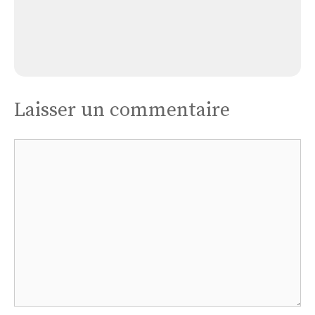
Église de Camps-en-Amiénois
Laisser un commentaire
Commentaire