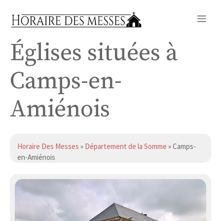
Aller
Me
au
contenu
Églises situées à
Camps-en-
Amiénois
Horaire Des Messes
»
Département de la Somme
» Camps-
en-Amiénois