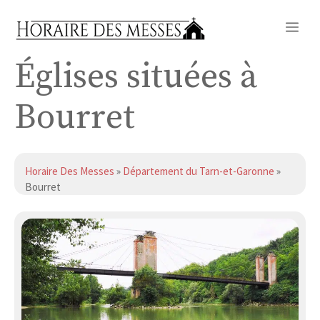
Aller
Me
au
contenu
Églises situées à
Bourret
Horaire Des Messes
»
Département du Tarn-et-Garonne
»
Bourret