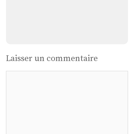
L’assomption
Église Montauban-cathédrale Notre-dame de
L’assomption
Laisser un commentaire
Commentaire