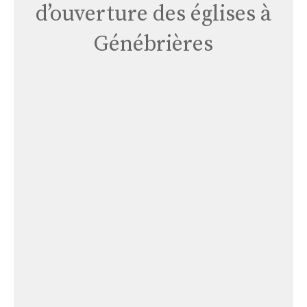
d’ouverture des églises à
Génébrières
Genebrières-
eglise
Genebrières-eglise
Église
Genebrières-
courondes