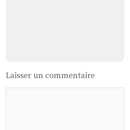
Église Genebrières-courondes
Laisser un commentaire
Commentaire