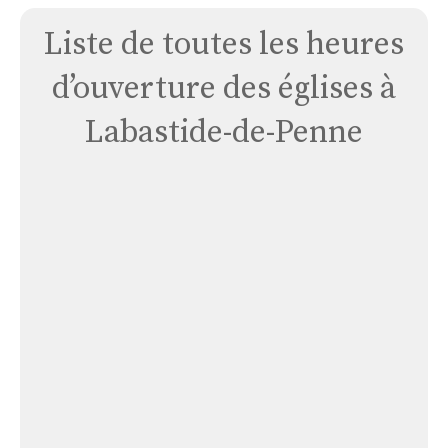
Liste de toutes les heures
d’ouverture des églises à
Labastide-de-Penne
Église
Labastide-
de-
penne-
saint
Martin
Église Labastide-de-penne-saint Martin