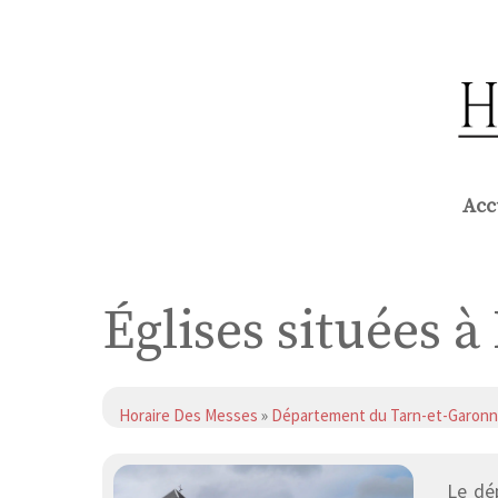
Aller
au
contenu
Acc
Églises situées à
Horaire Des Messes
»
Département du Tarn-et-Garon
Le dé