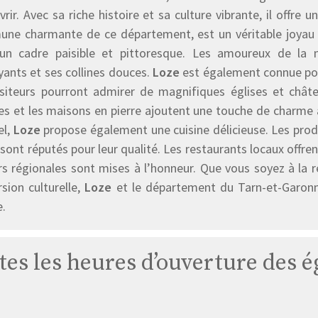
rir. Avec sa riche histoire et sa culture vibrante, il offre 
ne charmante de ce département, est un véritable joyau 
 un cadre paisible et pittoresque. Les amoureux de la
yants et ses collines douces.
Loze
est également connue pou
isiteurs pourront admirer de magnifiques églises et châtea
tes et les maisons en pierre ajoutent une touche de charme
el,
Loze
propose également une cuisine délicieuse. Les produ
, sont réputés pour leur qualité. Les restaurants locaux offre
rs régionales sont mises à l’honneur. Que vous soyez à la 
sion culturelle,
Loze
et le département du Tarn-et-Garonn
e.
tes les heures d’ouverture des é
Église