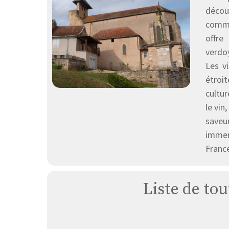
découv
commu
offre
verdo
Les v
étroi
cultur
le vin
saveu
immer
Franc
Liste de tou