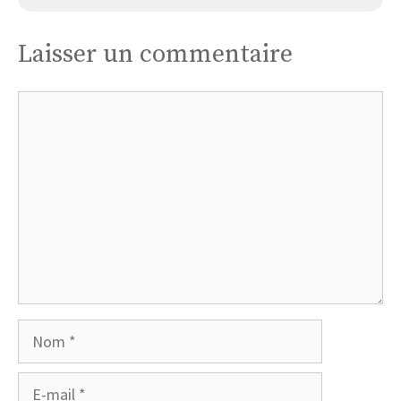
Laisser un commentaire
Commentaire
Nom
E-