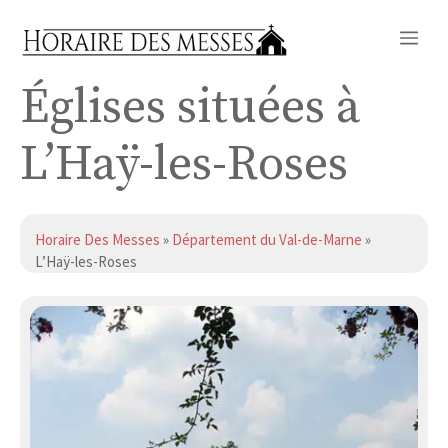
Aller
Me
au
contenu
Églises situées à
L’Haÿ-les-Roses
Horaire Des Messes
»
Département du Val-de-Marne
»
L’Haÿ-les-Roses