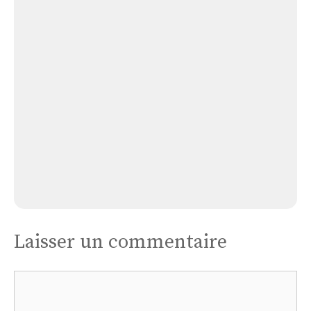
Maison
D’église
Notre
Dame
de
La
Trinité
Maison D’église Notre Dame de La Trinité
Laisser un commentaire
Commentaire