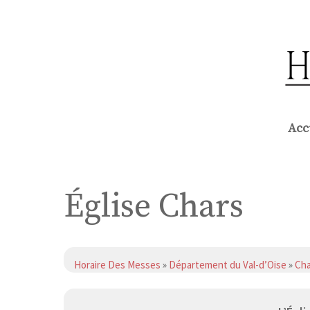
Aller
au
contenu
Acc
Église Chars
Horaire Des Messes
»
Département du Val-d’Oise
»
Cha