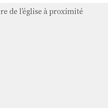
e de l’église à proximité
Église
Haute-
isle