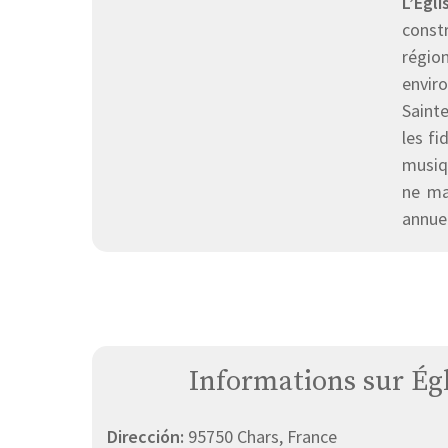
L’Égl
constr
région
enviro
Sainte
les f
musiqu
ne ma
annuel
Informations sur Ég
Dirección:
95750 Chars, France