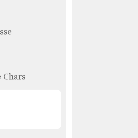
sse
e Chars