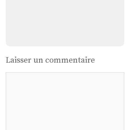
Église Le Bellay-en-vexin
Laisser un commentaire
Commentaire