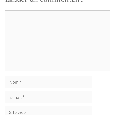
Commentaire
Nom
E-
mail
Site