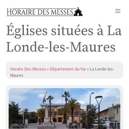
Aller
Me
au
contenu
Églises situées à La
Londe-les-Maures
Horaire Des Messes
»
Département du Var
» La Londe-les-
Maures