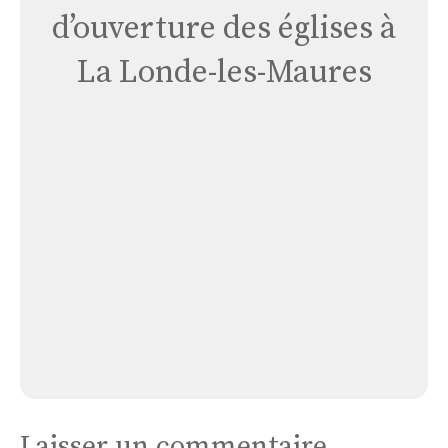
d’ouverture des églises à
La Londe-les-Maures
Église
Maison
de
Retraite
Le
Parc
Bellisa
Église Maison de Retraite Le Parc Bellisa
Laisser un commentaire