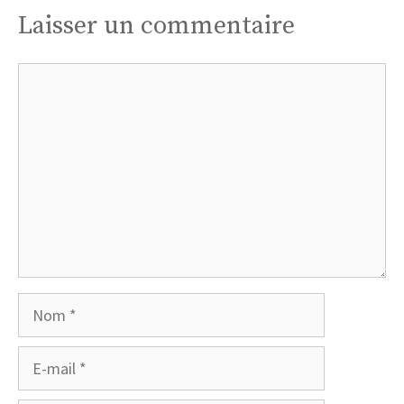
Laisser un commentaire
Commentaire
Nom
E-
mail