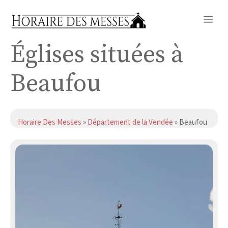
Aller
Me
au
contenu
Églises situées à
Beaufou
Horaire Des Messes
»
Département de la Vendée
» Beaufou