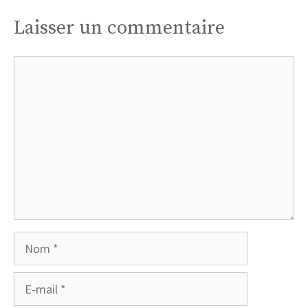
Laisser un commentaire
Commentaire
Nom
E-
mail