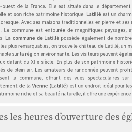
e-ouest de la France. Elle est située dans le département
lle et son riche patrimoine historique.
Latillé
est un charma
toresque. Avec ses maisons traditionnelles en pierre et ses ru
n. La commune est entourée de magnifiques paysages, a
s.
La commune de Latillé
possède également de nombreux 
les plus remarquables, on trouve le château de Latillé, un 
able sur la région environnante. Les visiteurs peuvent égalem
eux datant du XIIe siècle. En plus de son patrimoine histor
ités de plein air. Les amateurs de randonnée peuvent prof
rsent la commune, offrant des vues spectaculaires sur
tement de la Vienne (Latillé)
est un endroit idéal pour les
trimoine riche et sa beauté naturelle, il offre une expérien
es les heures d’ouverture des égl