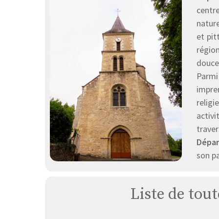
centr
nature
et pit
régio
douce
Parmi 
impren
religi
activ
trave
Dépar
son pa
Liste de tout