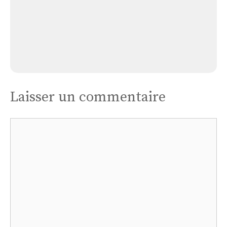
Église La Chapelle-morthemer
Laisser un commentaire
Commentaire