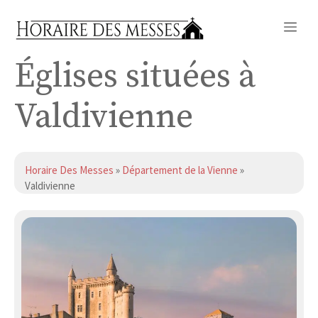
Aller
Me
au
contenu
Églises situées à
Valdivienne
Horaire Des Messes
»
Département de la Vienne
»
Valdivienne