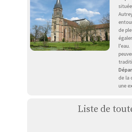
situé
Autrey
entou
de pl
égale
l’eau.
peuven
tradi
Dépar
de la
une e
Liste de tout