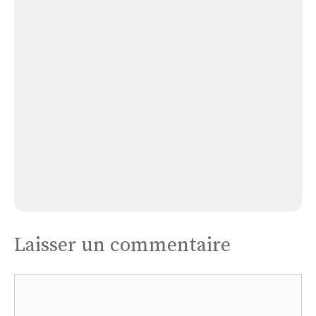
Église
Abbatiale
Notre
Dame
Église Abbatiale Notre Dame
Laisser un commentaire
Commentaire