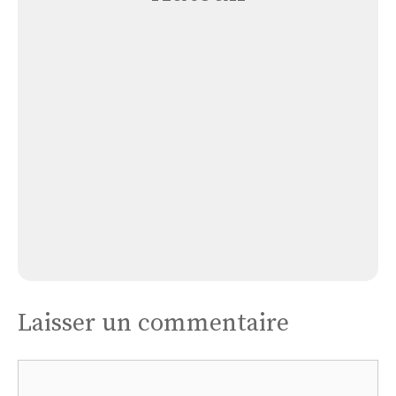
Église
Auteuil
Le
Roi
Église Auteuil Le Roi
Laisser un commentaire
Commentaire