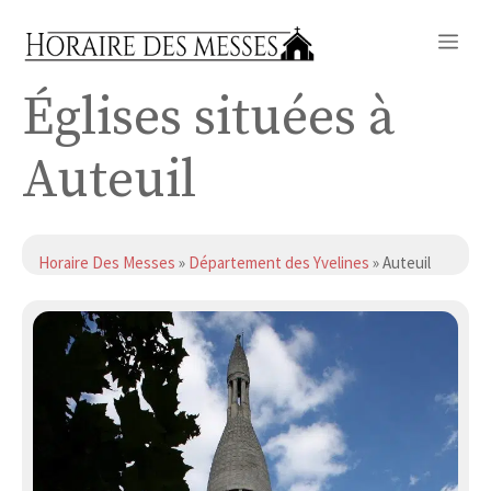
Aller
Me
au
contenu
Églises situées à
Auteuil
Horaire Des Messes
»
Département des Yvelines
» Auteuil