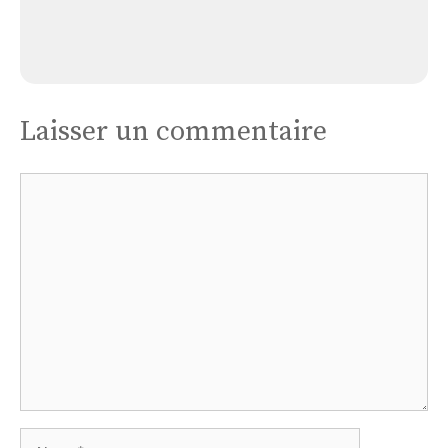
Église Le Prieuré de Béthanie
Laisser un commentaire
Commentaire
Nom