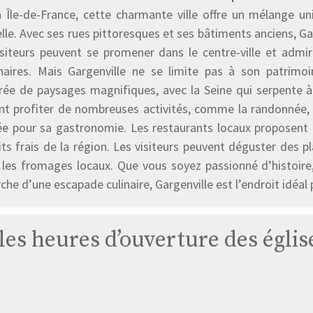
n Île-de-France, cette charmante ville offre un mélange u
lle. Avec ses rues pittoresques et ses bâtiments anciens, Gar
isiteurs peuvent se promener dans le centre-ville et admi
naires. Mais Gargenville ne se limite pas à son patrim
rée de paysages magnifiques, avec la Seine qui serpente à 
nt profiter de nombreuses activités, comme la randonnée, le
ée pour sa gastronomie. Les restaurants locaux proposent u
ts frais de la région. Les visiteurs peuvent déguster des pl
t les fromages locaux. Que vous soyez passionné d’histoir
che d’une escapade culinaire, Gargenville est l’endroit idéal
 les heures d’ouverture des églis
Église
Gargenville