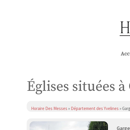
Aller
au
contenu
Acc
Églises situées à
Horaire Des Messes
»
Département des Yvelines
» Garg
Garge