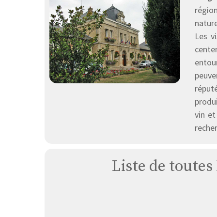
régio
nature
Les v
cente
entou
peuve
réput
produi
vin e
recher
Liste de toutes