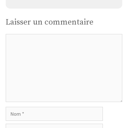
Laisser un commentaire
Commentaire
Nom
E-