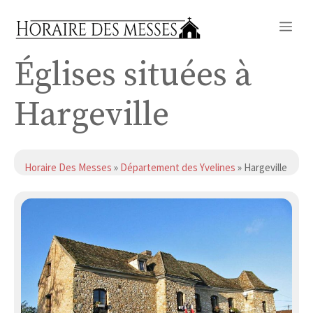
Aller
Me
au
contenu
Églises situées à
Hargeville
Horaire Des Messes
»
Département des Yvelines
» Hargeville