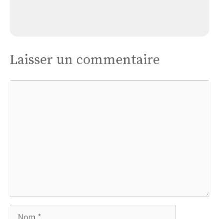
Église de Camps-en-Amiénois
Laisser un commentaire
Commentaire
Nom